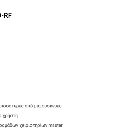
D-RF
ερισσότερες από μια συσκευές
ο χρήστη
οομάδων χειριστηρίων master.