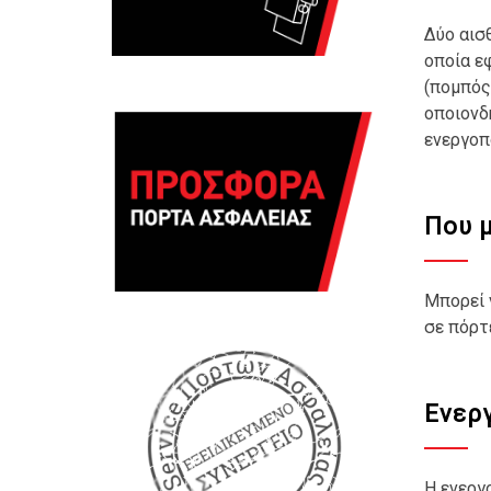
Δύο αισ
οποία ε
(πομπός
οποιονδ
ενεργοπ
Που μ
Μπορεί 
σε πόρτε
Ενερ
Η ενεργ