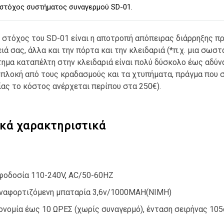
στόχος συστήματος συναγερμού SD-01.
 στόχος του SD-01 είναι η αποτροπή απόπειρας διάρρηξης πρ
ειά σας, άλλα και την πόρτα και την κλειδαριά (*π.χ. μια σω
τημα καταπέλτη στην κλειδαριά είναι πολύ δύσκολο έως αδύν
μπλοκή από τους κραδασμούς και τα χτυπήματα, πράγμα που σ
ίας το κόστος ανέρχεται περίπου στα 250€).
ικά χαρακτηριστικά
φοδοσία 110-240V, AC/50-60HZ
ναφορτιζόμενη μπαταρία 3,6v/1000MAH(NIMH)
ονομία έως 10 ΩΡΕΣ (χωρίς συναγερμό), ένταση σειρήνας 105