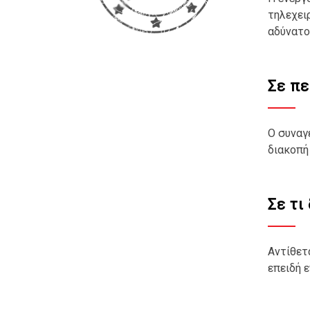
τηλεχει
αδύνατο
Σε πε
Ο συναγ
διακοπή
Σε τι
Αντίθετ
επειδή 