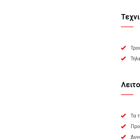
Τεχν
Τρο
Τηλ
Λειτ
Τα 
Προ
Δυν