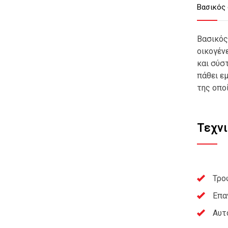
Βασικός 
Βασικός
οικογέν
και σύσ
πάθει ε
της οπο
Τεχν
Τρο
Επα
Αυτ