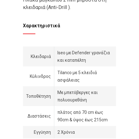
κλειδαριά (Anti-Drill ).
Χαρακτηριστικά
Iseo με Defender γρανάζια
Κλειδαριά
και καταπέλτη
Tilanco με 5 κλειδιά
Κύλινδρος
ασφάλειας
Με μπετόβεργες και
Τοποθέτηση
πολυουρεθάνη
πλάτος από 70 cm έως
Διαστάσεις
90cm & ύψος έως 215cm
Εγγύηση
2 Χρόνια