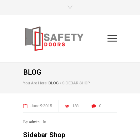
BLOG
You Are Here:
BLOG
/
SIDEBAR SHOP
June
9
2015
183
0
By
admin
In
Sidebar Shop